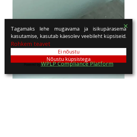
Tagamaks lehe mugavama ja isikupärasema
kasutamise, kasutab käesolev veebileht küpsiseid.
Rohkem teavet
Ei nõustu
Nõustu küpsistega
WPLP Compliance Platform
Powered by