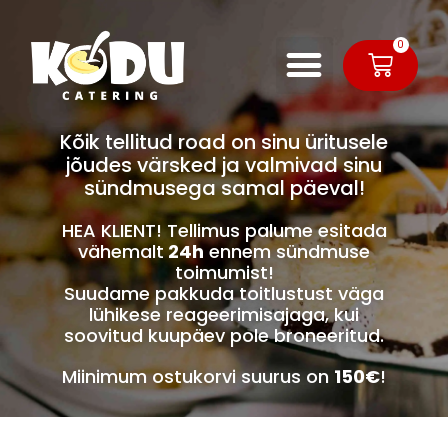
0
Kõik tellitud road on sinu üritusele
jõudes värsked ja valmivad sinu
sündmusega samal päeval!
HEA KLIENT! Tellimus palume esitada
vähemalt
24h
ennem sündmuse
toimumist!
Suudame pakkuda toitlustust väga
lühikese reageerimisajaga, kui
soovitud kuupäev pole broneeritud.
Miinimum ostukorvi suurus on
150€
!