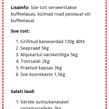
Lisainfo:
Soe toit serveeritakse
buffeelauas
, külmad road peolaua
l
või
buffeelaua
l
.
Soe toit:
Grillitud kanavardad 130g 40tk
Seapraad 5kg
Ahjukartul värsketilliga 5kg
Toorsalat 2kg
Praetud kapsas 3kg
Soe koorekaste 1,5kg
Salati laud:
Värske suitsukanasalat
viinamarjadega 2kg