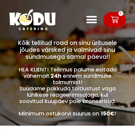
0
Kõik tellitud road on sinu üritusele
jõudes värsked ja valmivad sinu
sündmusega samal päeval!
HEA KLIENT! Tellimus palume esitada
vähemalt
24h
ennem sündmuse
toimumist!
Suudame pakkuda toitlustust väga
lühikese reageerimisajaga, kui
soovitud kuupäev pole broneeritud.
Miinimum ostukorvi suurus on
150€
!
Peolaud 40le