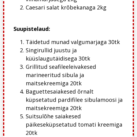
Caesari salat krõbekanaga 2kg
Suupistelaud:
Täidetud munad valgumarjaga 30tk
Singirullid juustu ja
küüslaugutäidisega 30tk
Grillitud seafileeleivakesed
marineeritud sibula ja
maitsekreemiga 20tk
Baguettesaiakesed õrnalt
küpsetatud pardifilee sibulamoosi ja
maitsekreemiga 20tk
Suitsulõhe saiakesed
päikeseküpsetatud tomati kreemiga
20tk