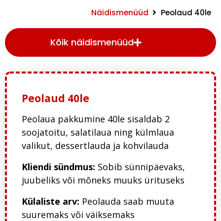
Näidismenüüd
Peolaud 40le
Kõik näidismenüüd
Peolaud 40le
Peolaua pakkumine
4
0le
sisaldab 2
soojatoitu, salatilaua ning külmlaua
valikut
, dessertlauda ja kohvilauda
Kliendi sündmus:
Sobib sünnipäevaks
,
juubeliks või mõneks muuks ürituseks
Külaliste arv:
Peolauda
saab muuta
suuremaks või väiksemaks