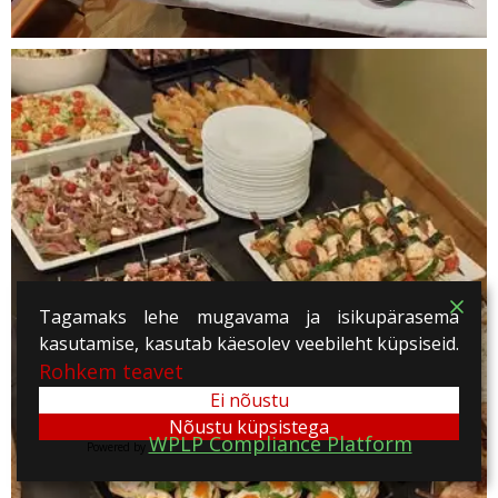
Tagamaks lehe mugavama ja isikupärasema
kasutamise, kasutab käesolev veebileht küpsiseid.
Rohkem teavet
Ei nõustu
Nõustu küpsistega
WPLP Compliance Platform
Powered by