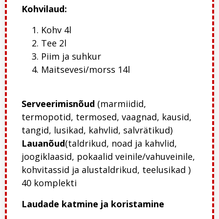
Kohvilaud:
Kohv 4l
Tee 2l
Piim ja suhkur
Maitsevesi/morss 14l
Serveerimisnõud
(marmiidid,
termopotid, termosed, vaagnad, kausid,
tangid, lusikad, kahvlid, salvrätikud)
Lauanõud
(taldrikud, noad ja kahvlid,
joogiklaasid, pokaalid veinile/vahuveinile,
kohvitassid ja alustaldrikud, teelusikad )
40 komplekti
Laudade katmine ja koristamine