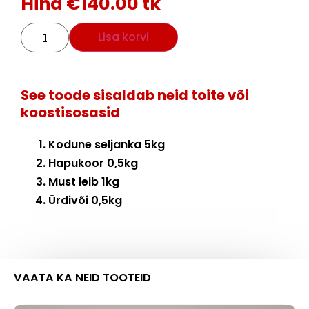
Hind
€
140.00
tk
Lisa korvi
See toode sisaldab neid toite või
koostisosasid
Kodune seljanka 5kg
Hapukoor 0,5kg
Must leib 1kg
Ürdivõi 0,5kg
VAATA KA NEID TOOTEID