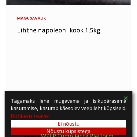
MAGUSAVALIK
Lihtne napoleoni kook 1,5kg
Tagamaks lehe mugavama ja isikupärasema
kasutamise, kasutab käesolev veebileht küpsiseid.
Rohkem teavet
Ei nõustu
Nõustu küpsistega
WPLP Compliance Platform
Powered by