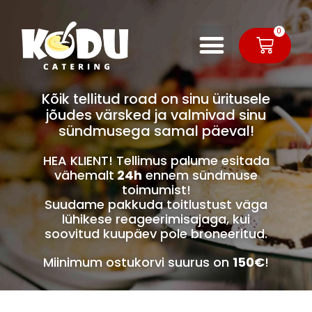
0
Kõik tellitud road on sinu üritusele
jõudes värsked ja valmivad sinu
sündmusega samal päeval!
HEA KLIENT! Tellimus palume esitada
vähemalt
24h
ennem sündmuse
toimumist!
Suudame pakkuda toitlustust väga
lühikese reageerimisajaga, kui
soovitud kuupäev pole broneeritud.
Miinimum ostukorvi suurus on
150€
!