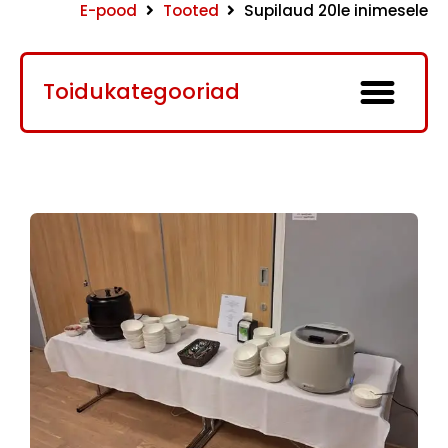
E-pood
Tooted
Supilaud 20le inimesele
Toidukategooriad