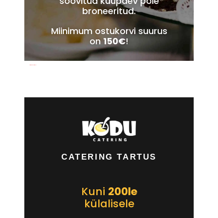
soovitud kuupäev pole
broneeritud.
Miinimum ostukorvi suurus
on
150€
!
Näidismenüüd eraisikule
CATERING TARTUS
Kuni
200le
külalisele