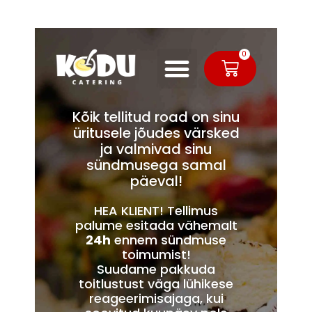
0
Kõik tellitud road on sinu
üritusele jõudes värsked
ja valmivad sinu
sündmusega samal
päeval!
HEA KLIENT! Tellimus
palume esitada vähemalt
24h
ennem sündmuse
toimumist!
Suudame pakkuda
toitlustust väga lühikese
reageerimisajaga, kui