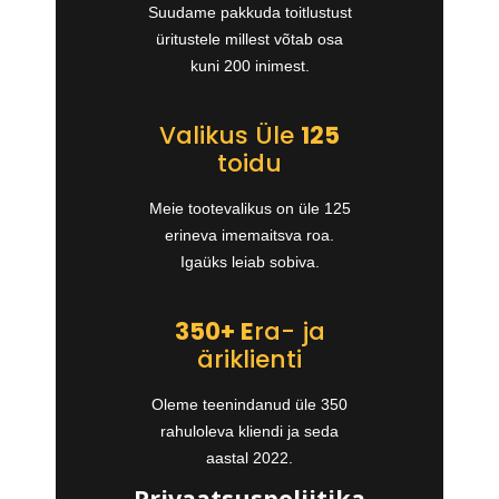
Suudame pakkuda toitlustust
üritustele millest võtab osa
kuni 200 inimest.
Valikus Üle
125
toidu
Meie tootevalikus on üle 125
erineva imemaitsva roa.
Igaüks leiab sobiva.
350+ E
ra- ja
äriklienti
Oleme teenindanud üle 350
rahuloleva kliendi ja seda
aastal 2022.
Privaatsuspoliitika