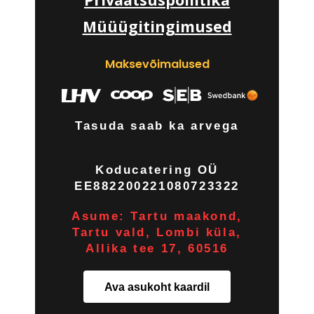
Müüügitingimused
Maksevõimalused
Tasuda saab ka arvega
Koducatering OÜ
EE882200221080723322
Asume: Tartu maakond,
Tartu vald, Lombi küla,
Allika tee 17, 60516
Ava asukoht kaardil