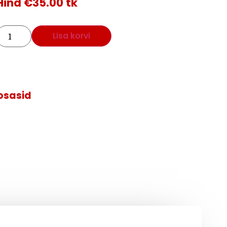
Hind
€
35.00
tk
Lisa korvi
sosasid