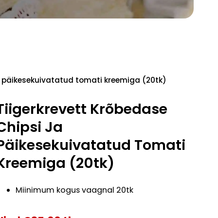
ja päikesekuivatatud tomati kreemiga (20tk)
Tiigerkrevett Krõbedase
Chipsi Ja
Päikesekuivatatud Tomati
Kreemiga (20tk)
Miinimum kogus vaagnal 20tk