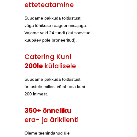
etteteatamine
Suudame pakkuda toitlustust
väga lühikese reageerimisajaga.
Vajame vaid 24 tundi (kui soovitud
kuupäev pole broneeritud).
Catering Kuni
200le
külalisele
Suudame pakkuda toitlustust
üritustele millest võtab osa kuni
200 inimest.
350+ õnneliku
era- ja äriklienti
Oleme teenindanud üle