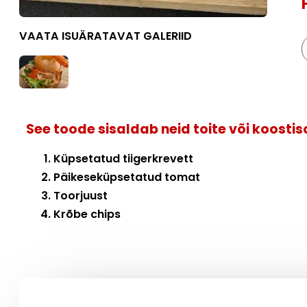
VAATA ISUÄRATAVAT GALERIID
See toode sisaldab neid toite või koosti
Küpsetatud tiigerkrevett
Päikeseküpsetatud tomat
Toorjuust
Krõbe chips