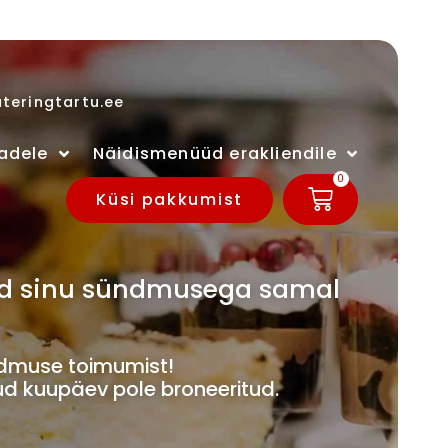
teringtartu.ee
adele
Näidismenüüd erakliendile
0
Küsi pakkumist
ivad sinu sündmusega samal
muse toimumist!
ud kuupäev pole broneeritud.