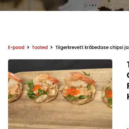
E-pood
Tooted
Tiigerkrevett krõbedase chipsi 