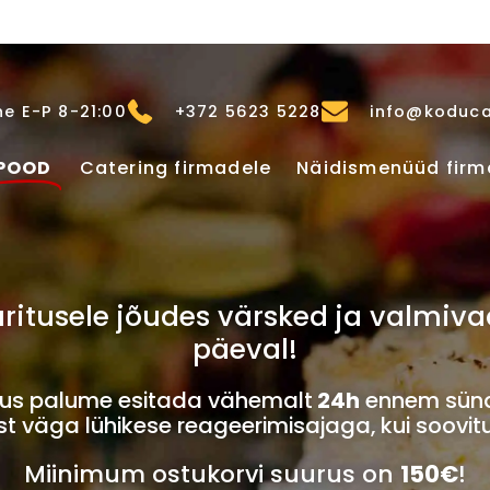
e E-P 8-21:00
+372 5623 5228
info@koduca
POOD
Catering firmadele
Näidismenüüd firm
u üritusele jõudes värsked ja valm
päeval!
imus palume esitada vähemalt
24h
ennem sünd
 väga lühikese reageerimisajaga, kui soovit
Miinimum ostukorvi suurus on
150€
!