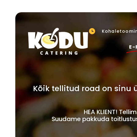
Kohaletoomin
E-
Kõik tellitud road on sin
HEA KLIENT! Tell
Suudame pakkuda toitlustust