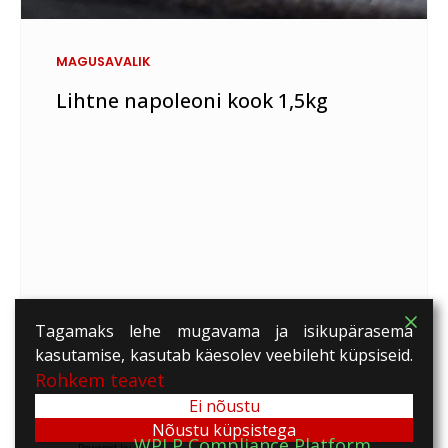
MAGUSAVALIK
Lihtne napoleoni kook 1,5kg
Tagamaks lehe mugavama ja isikupärasema
kasutamise, kasutab käesolev veebileht küpsiseid.
Rohkem teavet
Ei nõustu
Nõustu küpsistega
WPLP Compliance Platform