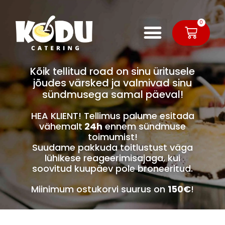
0
Kõik tellitud road on sinu üritusele
jõudes värsked ja valmivad sinu
sündmusega samal päeval!
HEA KLIENT! Tellimus palume esitada
vähemalt
24h
ennem sündmuse
toimumist!
Suudame pakkuda toitlustust väga
lühikese reageerimisajaga, kui
soovitud kuupäev pole broneeritud.
Miinimum ostukorvi suurus on
150€
!