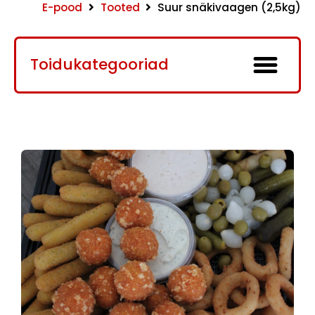
E-pood
Tooted
Suur snäkivaagen (2,5kg)
Toidukategooriad