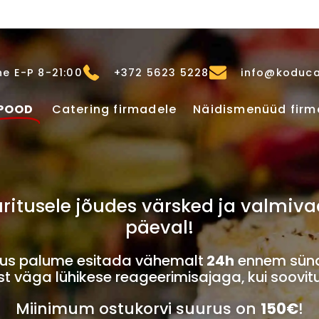
e E-P 8-21:00
+372 5623 5228
info@koduca
POOD
Catering firmadele
Näidismenüüd firm
u üritusele jõudes värsked ja valm
päeval!
imus palume esitada vähemalt
24h
ennem sünd
 väga lühikese reageerimisajaga, kui soovit
Miinimum ostukorvi suurus on
150€
!