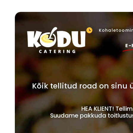
Kohaletoomin
E-
Kõik tellitud road on sin
HEA KLIENT! Tell
Suudame pakkuda toitlustust