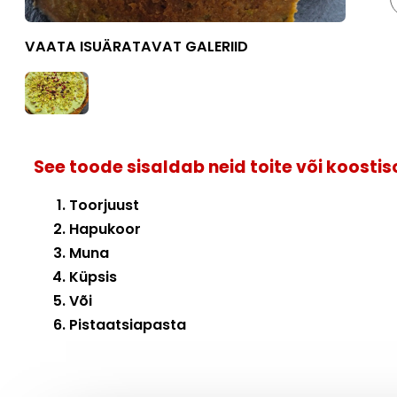
VAATA ISUÄRATAVAT GALERIID
See toode sisaldab neid toite või koosti
Toorjuust
Hapukoor
Muna
Küpsis
Või
Pistaatsiapasta