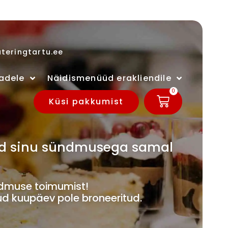
teringtartu.ee
adele
Näidismenüüd erakliendile
0
Küsi pakkumist
ivad sinu sündmusega samal
muse toimumist!
ud kuupäev pole broneeritud.