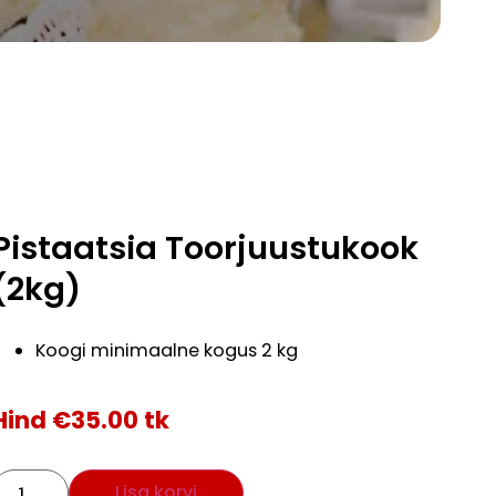
Pistaatsia Toorjuustukook
(2kg)
Koogi minimaalne kogus 2 kg
Hind
€
35.00
tk
Lisa korvi