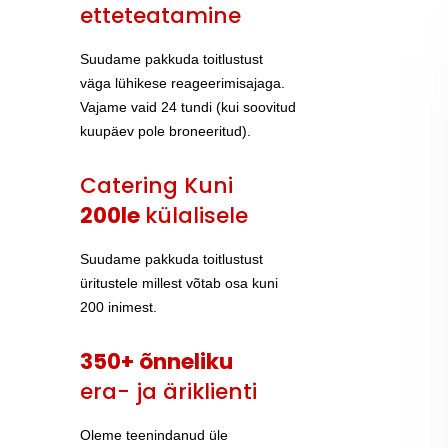
etteteatamine
Suudame pakkuda toitlustust
väga lühikese reageerimisajaga.
Vajame vaid 24 tundi (kui soovitud
kuupäev pole broneeritud).
Catering Kuni
200le
külalisele
Suudame pakkuda toitlustust
üritustele millest võtab osa kuni
200 inimest.
350+ õnneliku
era- ja äriklienti
Oleme teenindanud üle