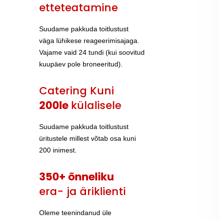
etteteatamine
Suudame pakkuda toitlustust
väga lühikese reageerimisajaga.
Vajame vaid 24 tundi (kui soovitud
kuupäev pole broneeritud).
Catering Kuni
200le
külalisele
Suudame pakkuda toitlustust
üritustele millest võtab osa kuni
200 inimest.
350+ õnneliku
era- ja äriklienti
Oleme teenindanud üle