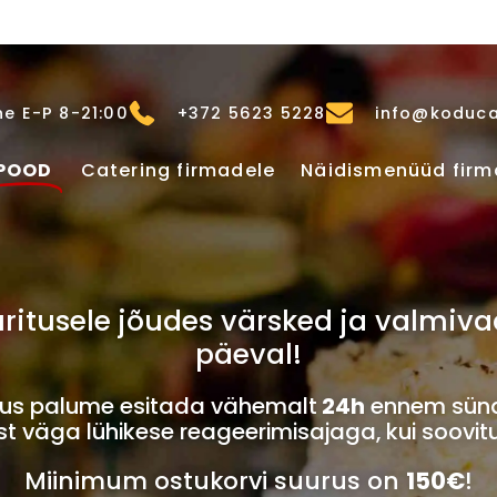
e E-P 8-21:00
+372 5623 5228
info@koduca
POOD
Catering firmadele
Näidismenüüd firm
u üritusele jõudes värsked ja valm
päeval!
imus palume esitada vähemalt
24h
ennem sünd
 väga lühikese reageerimisajaga, kui soovit
Miinimum ostukorvi suurus on
150€
!