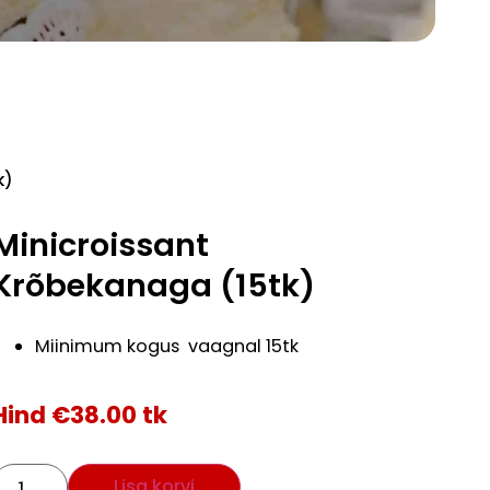
k)
Minicroissant
Krõbekanaga (15tk)
Miinimum kogus vaagnal 15tk
Hind
€
38.00
tk
Lisa korvi