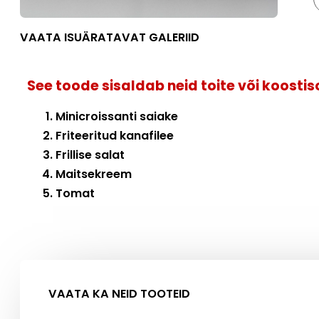
VAATA ISUÄRATAVAT GALERIID
See toode sisaldab neid toite või koosti
Minicroissanti saiake
Friteeritud kanafilee
Frillise salat
Maitsekreem
Tomat
VAATA KA NEID TOOTEID