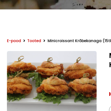
E-pood
Tooted
Minicroissant Krõbekanaga (15t