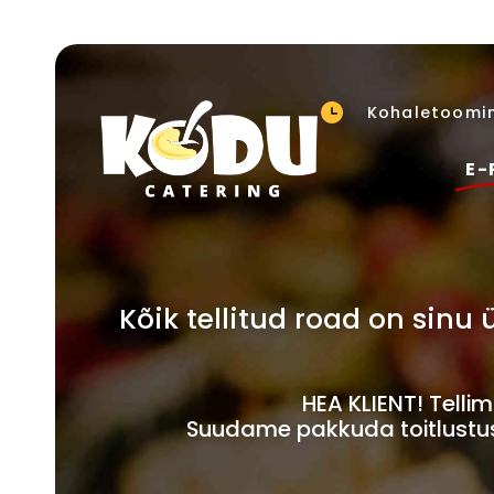
Kohaletoomin
E-
Kõik tellitud road on sin
HEA KLIENT! Tell
Suudame pakkuda toitlustust