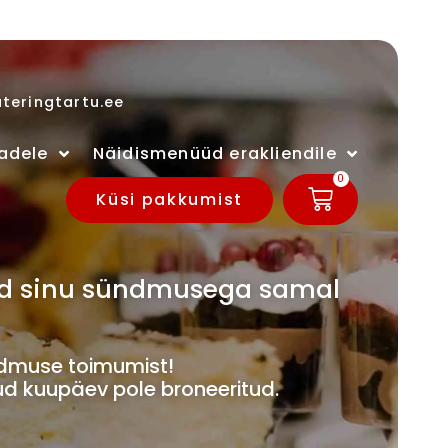
teringtartu.ee
adele
Näidismenüüd erakliendile
0
Küsi pakkumist
ivad sinu sündmusega samal
muse toimumist!
ud kuupäev pole broneeritud.