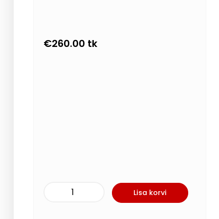
€
260.00
tk
Lisa korvi