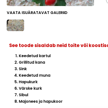
VAATA ISUÄRATAVAT GALERIID
See toode sisaldab neid toite või koosti
Keedetud kartul
Grillitud kana
Sink
Keedetud muna
Hapukurk
Värske kurk
Sibul
Majonees ja hapukoor