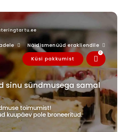
teringtartu.ee
adele
Näidismenüüd erakliendile
0
Küsi pakkumist
ivad sinu sündmusega samal
muse toimumist!
ud kuupäev pole broneeritud.