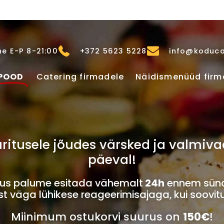
e E-P 8-21:00
+372 5623 5228
info@koduca
POOD
Catering firmadele
Näidismenüüd firm
u üritusele jõudes värsked ja valm
päeval!
imus palume esitada vähemalt
24h
ennem sünd
 väga lühikese reageerimisajaga, kui soovit
Miinimum ostukorvi suurus on
150€
!