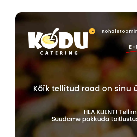
Kohaletoomin
E-
Kõik tellitud road on sin
HEA KLIENT! Tell
Suudame pakkuda toitlustust