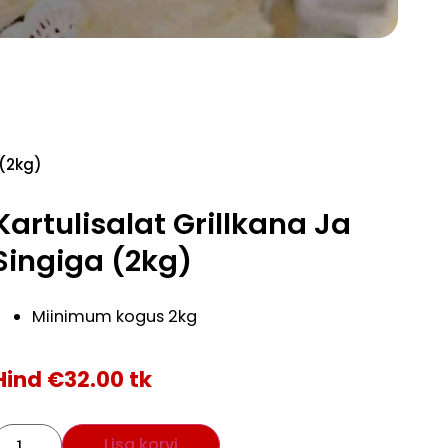
 (2kg)
Kartulisalat Grillkana Ja
Singiga (2kg)
Miinimum kogus 2kg
Hind
€
32.00
tk
Lisa korvi