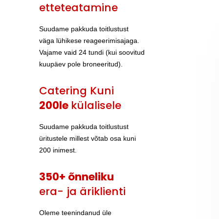
etteteatamine
Suudame pakkuda toitlustust
väga lühikese reageerimisajaga.
Vajame vaid 24 tundi (kui soovitud
kuupäev pole broneeritud).
Catering Kuni
200le
külalisele
Suudame pakkuda toitlustust
üritustele millest võtab osa kuni
200 inimest.
350+ õnneliku
era- ja äriklienti
Oleme teenindanud üle