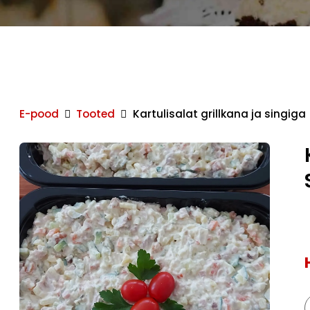
E-pood
Tooted
Kartulisalat grillkana ja singiga