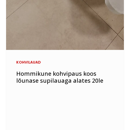
KOHVILAUAD
Hommikune kohvipaus koos
lõunase supilauaga alates 20le