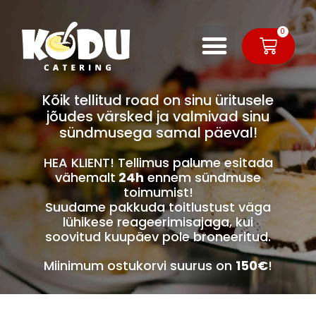
0
Kõik tellitud road on sinu üritusele
jõudes värsked ja valmivad sinu
sündmusega samal päeval!
HEA KLIENT! Tellimus palume esitada
vähemalt
24h
ennem sündmuse
toimumist!
Suudame pakkuda toitlustust väga
lühikese reageerimisajaga, kui
soovitud kuupäev pole broneeritud.
Miinimum ostukorvi suurus on
150€
!