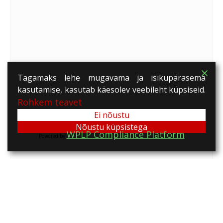
Tagamaks lehe mugavama ja isikupärasema
kasutamise, kasutab käesolev veebileht küpsiseid.
Rohkem teavet
Ei nõustu
Nõustu küpsistega
WPLP Compliance Platform
Powered by