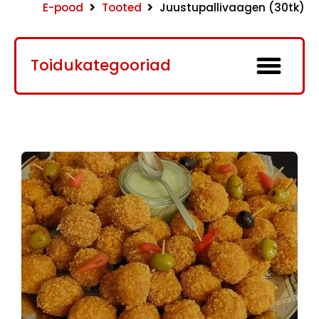
E-pood
Tooted
Juustupallivaagen (30tk)
Toidukategooriad