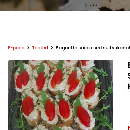
E-pood
Tooted
Baguette saiakesed suitsukanak