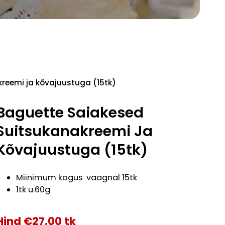
reemi ja kõvajuustuga (15tk)
Baguette Saiakesed
Suitsukanakreemi Ja
Kõvajuustuga (15tk)
Miinimum kogus vaagnal 15tk
1tk u.60g
Hind
€
27.00
tk