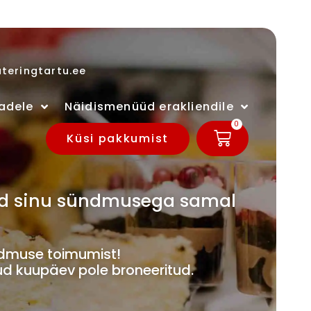
teringtartu.ee
adele
Näidismenüüd erakliendile
0
Küsi pakkumist
ivad sinu sündmusega samal
muse toimumist!
ud kuupäev pole broneeritud.