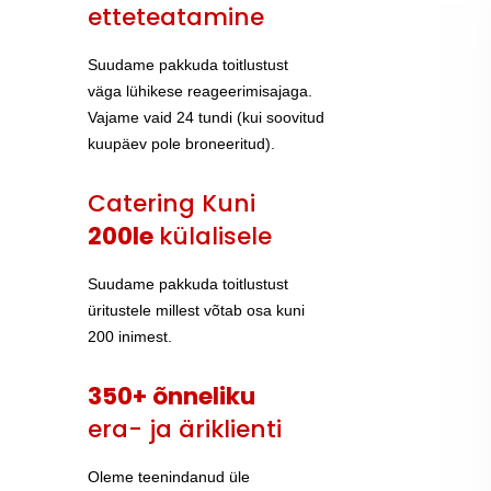
etteteatamine
Suudame pakkuda toitlustust
väga lühikese reageerimisajaga.
Vajame vaid 24 tundi (kui soovitud
kuupäev pole broneeritud).
Catering Kuni
200le
külalisele
Suudame pakkuda toitlustust
üritustele millest võtab osa kuni
200 inimest.
350+ õnneliku
era- ja äriklienti
Oleme teenindanud üle