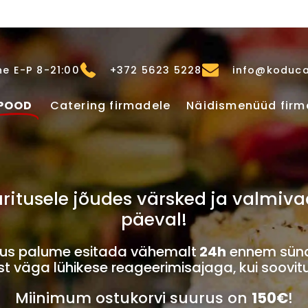
e E-P 8-21:00
+372 5623 5228
info@koduca
POOD
Catering firmadele
Näidismenüüd firm
u üritusele jõudes värsked ja valm
päeval!
imus palume esitada vähemalt
24h
ennem sünd
 väga lühikese reageerimisajaga, kui soovit
Miinimum ostukorvi suurus on
150€
!