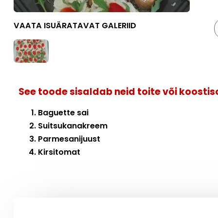
VAATA ISUÄRATAVAT GALERIID
See toode sisaldab neid toite või koosti
Baguette sai
Suitsukanakreem
Parmesanijuust
Kirsitomat