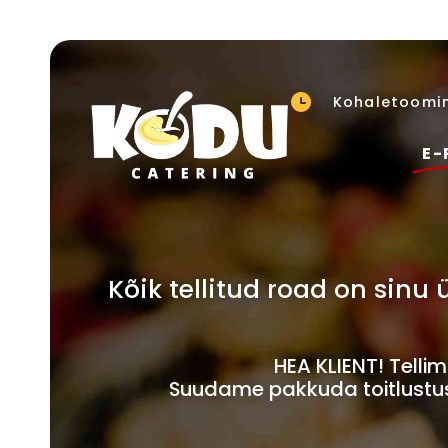
Kohaletoomin
E-
Kõik tellitud road on sin
HEA KLIENT! Tell
Suudame pakkuda toitlustust