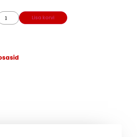
Lisa korvi
sosasid